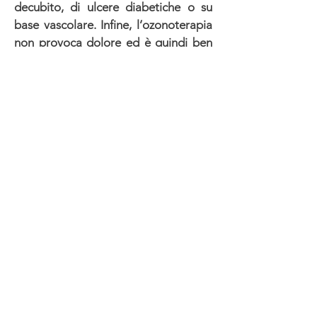
decubito, di ulcere diabetiche o su
base vascolare. Infine, l’ozonoterapia
non provoca dolore ed è quindi ben
tollerata dai pazienti.
L’esito della ricerca di Intermed è
stato pubblicato sul British Medical
Journal.
Link al BMJ Case report.
Nel 2023 Intermed Onlus ha inoltre
pubblicato sull'Ozone Therapy Global
Journal e sull'International Journal of
Ozone Therapy Nuova FIO, gli esiti
della ricerca sulla cura di pazienti
affetti contemporaneamente da
ulcera di Buruli e Covid19. Al meeting
sulle NSDs tenutosi all'OMS di
Ginevra a marzo 2023, Intermed ha
presentato un'ulteriore
approfondimento sul tema.