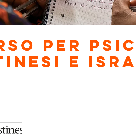
rso per psic
inesi e isr