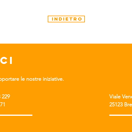
indietro
CI
ortare le nostre iniziative.
3 229
Viale Ven
171
25123
Bre