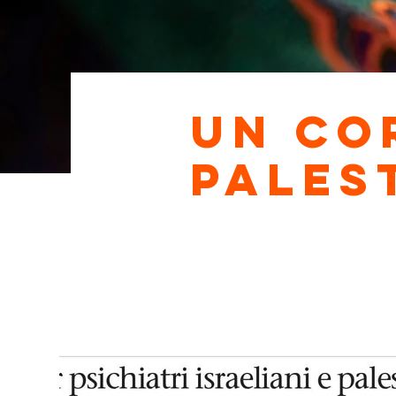
Un co
palest