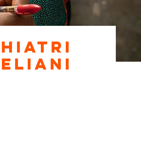
hiatri
aeliani