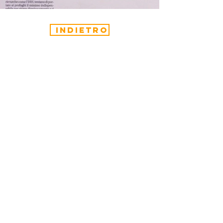
indietro
CONTATTACI
Scopri come contribuire e supportare
le nostre iniziative.
Viale Venezia 20,
25123
Brescia (BS), Italia