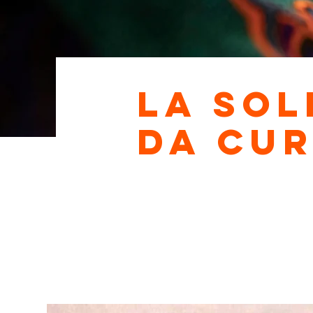
La sol
da cur