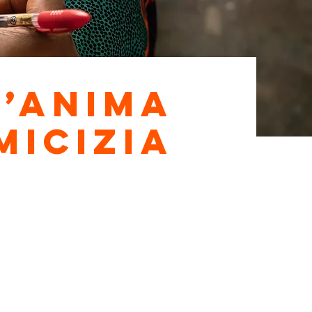
l’anima
micizia