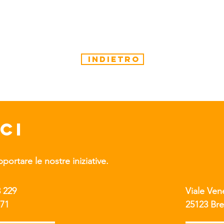
indietro
CI
ortare le nostre iniziative.
3 229
Viale Ven
171
25123
Bre