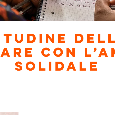
itudine del
are con l’a
solidale